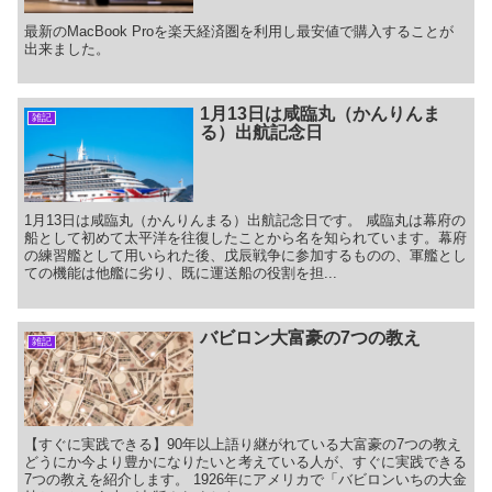
最新のMacBook Proを楽天経済圏を利用し最安値で購入することが
出来ました。
1月13日は咸臨丸（かんりんま
雑記
る）出航記念日
1月13日は咸臨丸（かんりんまる）出航記念日です。 咸臨丸は幕府の
船として初めて太平洋を往復したことから名を知られています。幕府
の練習艦として用いられた後、戊辰戦争に参加するものの、軍艦とし
ての機能は他艦に劣り、既に運送船の役割を担...
バビロン大富豪の7つの教え
雑記
【すぐに実践できる】90年以上語り継がれている大富豪の7つの教え
どうにか今より豊かになりたいと考えている人が、すぐに実践できる
7つの教えを紹介します。 1926年にアメリカで「バビロンいちの大金