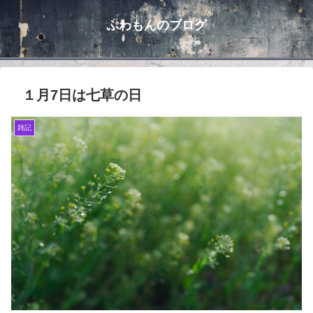
ぷわもんのブログ
１月7日は七草の日
雑記