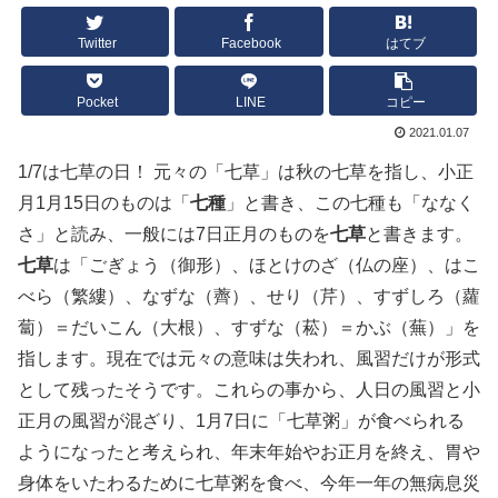
Twitter
Facebook
はてブ
Pocket
LINE
コピー
2021.01.07
1/7は七草の日！ 元々の「七草」は秋の七草を指し、小正
月1月15日のものは「
七種
」と書き、この七種も「ななく
さ」と読み、一般には7日正月のものを
七草
と書きます。
七草
は「ごぎょう（御形）、ほとけのざ（仏の座）、はこ
べら（繁縷）、なずな（薺）、せり（芹）、すずしろ（蘿
蔔）＝だいこん（大根）、すずな（菘）＝かぶ（蕪）」を
指します。現在では元々の意味は失われ、風習だけが形式
として残ったそうです。これらの事から、人日の風習と小
正月の風習が混ざり、1月7日に「七草粥」が食べられる
ようになったと考えられ、年末年始やお正月を終え、胃や
身体をいたわるために七草粥を食べ、今年一年の無病息災