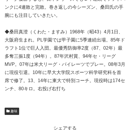
ンクに4連敗と完敗。巻き返しの今シーズン、桑田氏の手
腕にも注目していきたい。
◆桑田真澄（くわた・ますみ）1968年（昭43）4月1日、
大阪府生まれ。PL学園では甲子園に5季連続出場。85年ド
ラフト1位で巨人入団。最優秀防御率2度（87、02年）最
多奪三振1度（94年）。87年沢村賞、94年セ・リーグ
MVP。07年は米大リーグ・パイレーツでプレー。08年3月
に現役引退。10年に早大大学院スポーツ科学研究科を首
席で修了。13、14年に東大で特別コーチ。現役時は174セ
ンチ、80キロ。右投げ右打ち
趣味
シェアする