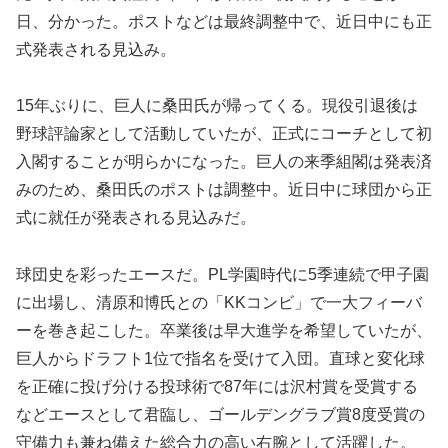
日、分かった。ポストなどは最終調整中で、近日中にも正
式発表される見込み。
15年ぶりに、巨人に桑田氏が帰ってくる。現役引退後は
野球評論家として活動していたが、正式にコーチとして初
入閣することが明らかになった。巨人の来季組閣は発表済
みのため、桑田氏のポストは調整中。近日中に球団から正
式に就任が発表される見込みだ。
球団史を彩ったエースだ。PL学園時代に5季連続で甲子園
に出場し、清原和博氏との「KKコンビ」で一大フィーバ
ーを巻き起こした。卒業後は早大進学を希望していたが、
巨人からドラフト1位で指名を受けて入団。直球と変化球
を正確に投げ分ける投球術で87年には沢村賞を受賞する
などエースとして君臨し、ゴールデングラブ賞8度受賞の
守備力も兼ね備えた総合力の高い右腕として活躍した。