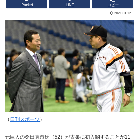
Pocket
LINE
コピー
2021.01.12
（
日刊スポーツ
）
元巨人の桑田真澄氏（52）が古巣に初入閣することが11