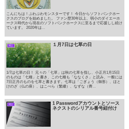
こんにちは！ぷわぷわモンスターです！ 今日からソフトバンクホー
クスのブログを始めました。 ファン歴30年以上、弱小のダイエーホ
ークス時代から現在のソフトバンクホークスに至るまで応援しし続け
ています。 2020年は...
１月7日は七草の日
雑記
1/7は七草の日！ 元々の「七草」は秋の七草を指し、小正月1月15日
のものは「七種」と書き、この七種も「ななくさ」と読み、一般には
7日正月のものを七草と書きます。七草は「ごぎょう（御形）、ほと
けのざ（仏の座）、はこべら（繁縷）、なずな（薺...
1 Passwordアカウントとソース
雑記
ネクストのシリアル番号紐付け