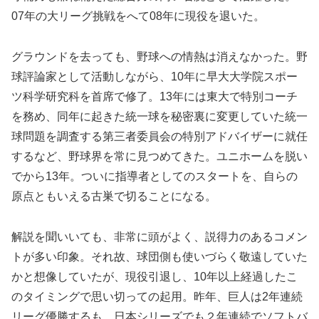
07年の大リーグ挑戦をへて08年に現役を退いた。
グラウンドを去っても、野球への情熱は消えなかった。野
球評論家として活動しながら、10年に早大大学院スポー
ツ科学研究科を首席で修了。13年には東大で特別コーチ
を務め、同年に起きた統一球を秘密裏に変更していた統一
球問題を調査する第三者委員会の特別アドバイザーに就任
するなど、野球界を常に見つめてきた。ユニホームを脱い
でから13年。ついに指導者としてのスタートを、自らの
原点ともいえる古巣で切ることになる。
解説を聞いいても、非常に頭がよく、説得力のあるコメン
トが多い印象。それ故、球団側も使いづらく敬遠していた
かと想像していたが、現役引退し、10年以上経過したこ
のタイミングで思い切っての起用。昨年、巨人は2年連続
リーグ優勝するも、日本シリーズでも２年連続でソフトバ