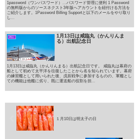
1password（ワンパスワード）…パスワード管理に便利 1 Password
の無料版からのソースネクスト3年版へアカウントを紐付ける方法を
ご紹介します。1Password Billing Supportと以下のメールをやり取り
し...
1月13日は咸臨丸（かんりんま
雑記
る）出航記念日
1月13日は咸臨丸（かんりんまる）出航記念日です。 咸臨丸は幕府の
船として初めて太平洋を往復したことから名を知られています。幕府
の練習艦として用いられた後、戊辰戦争に参加するものの、軍艦とし
ての機能は他艦に劣り、既に運送船の役割を担...
１月10日は明太子の日