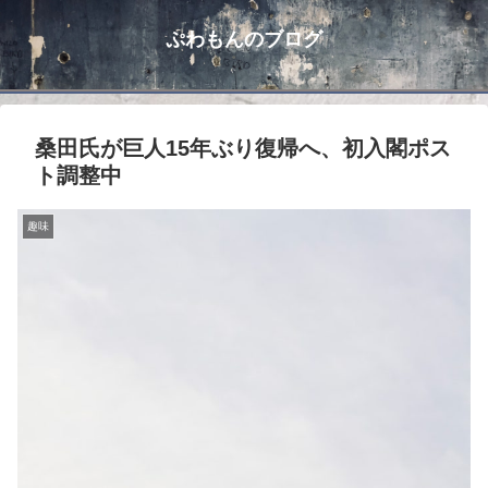
ぷわもんのブログ
桑田氏が巨人15年ぶり復帰へ、初入閣ポス
ト調整中
趣味